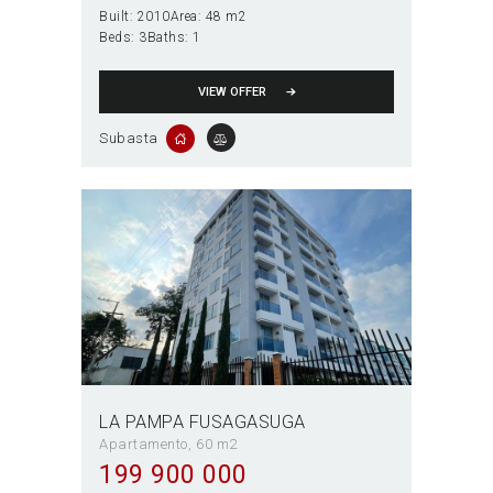
Built:
2010
Area:
48 m2
Beds:
3
Baths:
1
VIEW OFFER
Subasta
LA PAMPA FUSAGASUGA
Apartamento
60 m2
199 900 000