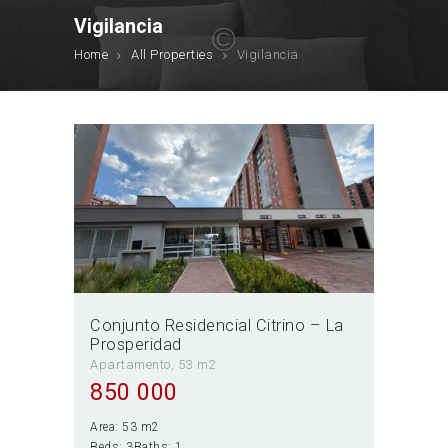
Vigilancia
Home
All Properties
Vigilancia
Conjunto Residencial Citrino – La
Prosperidad
Apartamento
53 m2
850 000
Area:
53 m2
Beds:
3
Baths:
1