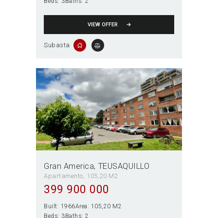
Beds:
3
Baths:
2
VIEW OFFER
Subasta
Gran America
TEUSAQUILLO
Apartamento
105,20 M2
399 900 000
Built:
1966
Area:
105,20 M2
Beds:
3
Baths:
2