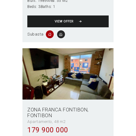
Built:
1989
Area:
55 M2
Beds:
3
Baths:
1
VIEW OFFER
Subasta
ZONA FRANCA FONTIBON
FONTIBON
Apartamento
48 m2
179 900 000