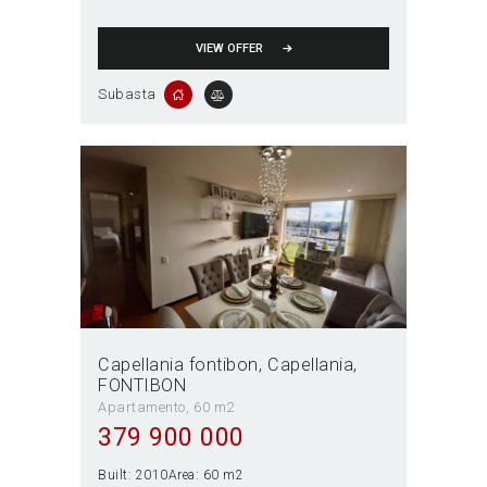
VIEW OFFER
Subasta
Capellania fontibon
Capellania
FONTIBON
Apartamento
60 m2
379 900 000
Built:
2010
Area:
60 m2