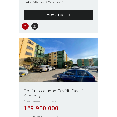
Beds:
3
Baths:
2
Garages:
1
VIEW OFFER
Conjunto ciudad Favidi
Favidi
Kennedy
Apartamento
55 M2
169 900 000