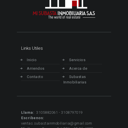
Links Utiles
Inicio
Servicios
Arriendos
Acerca de
Contacto
Subastas
Inmobiliarias
Llama:
3105882061 - 3108797019
Escribenos:
ventas.subastainmobiliaria@gmail.com