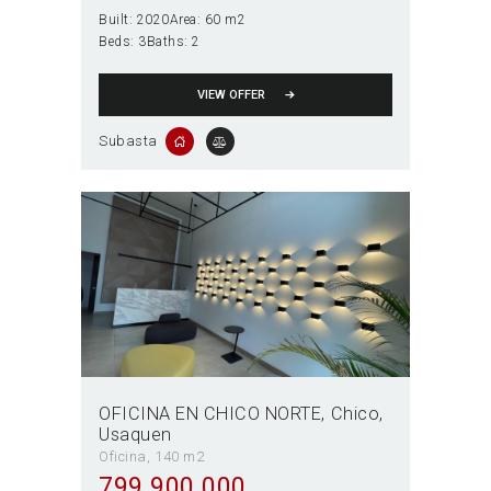
Built:
2020
Area:
60 m2
Beds:
3
Baths:
2
VIEW OFFER
Subasta
OFICINA EN CHICO NORTE
Chico
Usaquen
Oficina
140 m2
799 900 000