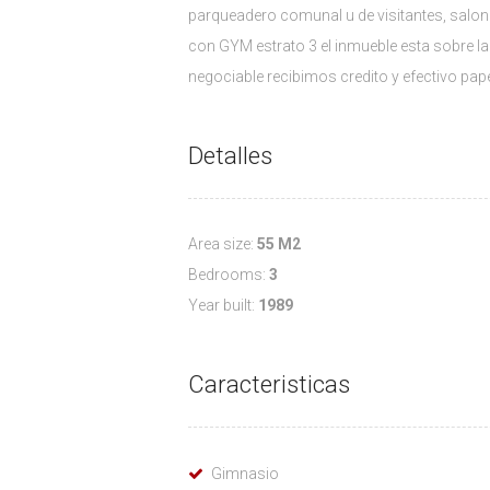
parqueadero comunal u de visitantes, salon 
con GYM estrato 3 el inmueble esta sobre la 
negociable recibimos credito y efectivo pape
Detalles
Area size:
55 M2
Bedrooms:
3
Year built:
1989
Caracteristicas
Gimnasio