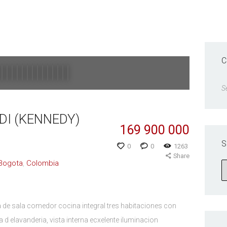
C
S
DI (KENNEDY)
169 900 000
S
0
0
1263
Share
Bogota
Colombia
 sala comedor cocina integral tres habitaciones con
 d elavanderia, vista interna ecxelente iluminacion