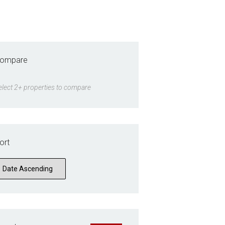
ompare
elect 2+ properties to compare
ort