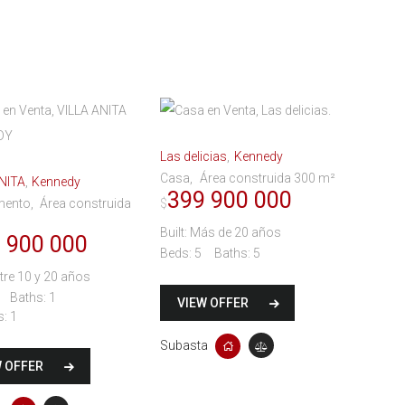
Las delicias
Kennedy
Casa
Área construida 300 m²
NITA
Kennedy
399 900 000
mento
Área construida
$
Built:
Más de 20 años
 900 000
Beds:
5
Baths:
5
tre 10 y 20 años
Baths:
1
VIEW OFFER
s:
1
Subasta
W OFFER