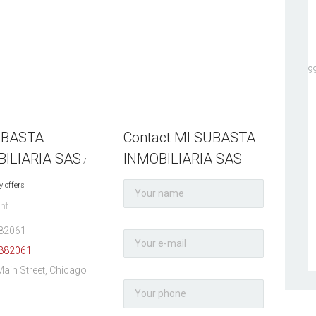
19
UBASTA
Contact MI SUBASTA
ILIARIA SAS
INMOBILIARIA SAS
y offers
nt
82061
882061
Main Street, Chicago