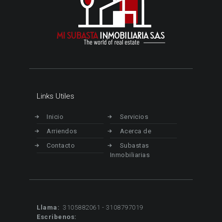
Links Utiles
Inicio
Servicios
Arriendos
Acerca de
Contacto
Subastas
Inmobiliarias
Llama:
3105882061 - 3108797019
Escribenos: