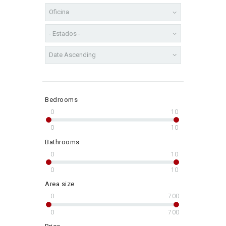
Bedrooms
0
10
0
10
Bathrooms
0
10
0
10
Area size
0
700
0
700