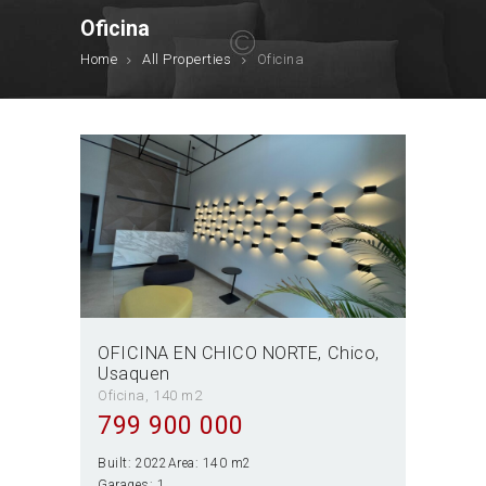
Oficina
Home
All Properties
Oficina
OFICINA EN CHICO NORTE
Chico
Usaquen
Oficina
140 m2
799 900 000
Built:
2022
Area:
140 m2
Garages:
1