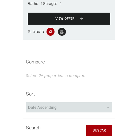
Baths:
1
Garages:
1
VIEW OFFER
Subasta
Compare
Select 2+ properties to compare
Sort
Search
BUSCAR