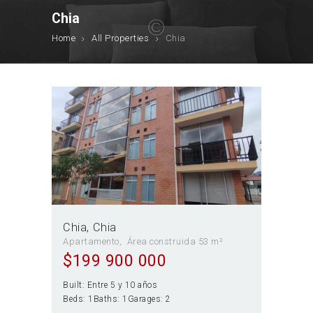
Chia
Home
All Properties
Chia
Chia
Chia
Apartamento
Área construida 53 m²
$
199 900 000
Built:
Entre 5 y 10 años
Beds:
1
Baths:
1
Garages:
2