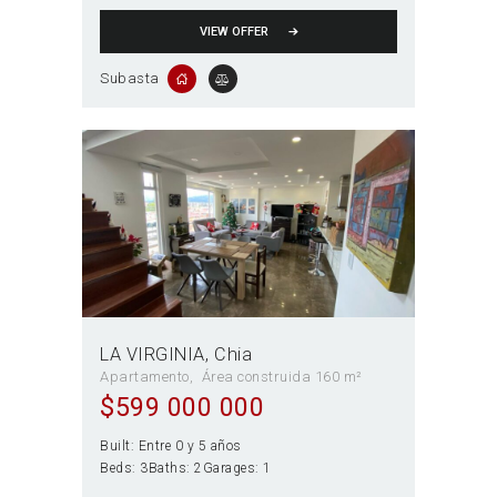
VIEW OFFER
Subasta
LA VIRGINIA
Chia
Apartamento
Área construida 160 m²
$
599 000 000
Built:
Entre 0 y 5 años
Beds:
3
Baths:
2
Garages:
1