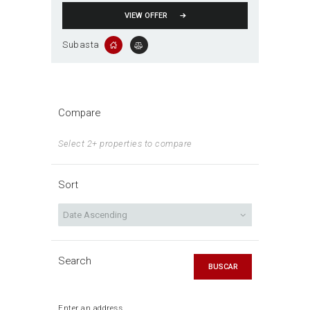
VIEW OFFER
Subasta
Compare
Select 2+ properties to compare
Sort
Search
BUSCAR
Enter an address