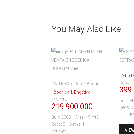
You May Also Like
LA EST
Casa
Á
CALLE 83 # 96 - 51 Bochica II
399
Bochica II
Engativa
45 mt2
Built:
Má
219 900 000
Beds:
5
Garage
Built:
2005
Area:
45 mt2
Beds:
3
Baths:
1
VIE
Garages:
1