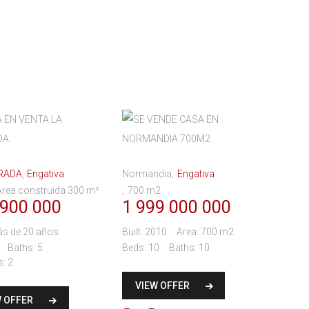
RADA
Engativa
Normandia
Engativa
rea construida 300 m²
700 m2
 900 000
1 999 000 000
s de 20 años
Built:
2010
Area:
700 m2
Baths:
5
Beds:
10
Baths:
10
s:
2
VIEW OFFER
W OFFER