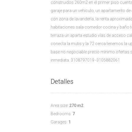
construidos 260m2 en el primer piso cuent
garaje para un vehículo, un apartamento de
con zona de lavandería, la renta aproximad
habitaciones sala comedor cocina y baño te
terraza un aparta estudio vías de acceso cal
conecta la mutis y la 72 cerca tenemos la u
base no negociable precio mínimo ofertas su
inmediata. 3108797019 -3105882061
Detalles
Area size:
270 m2
Bedrooms:
7
Garages:
1