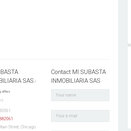
19
UBASTA
Contact MI SUBASTA
ILIARIA SAS
INMOBILIARIA SAS
y offers
nt
82061
882061
Main Street, Chicago