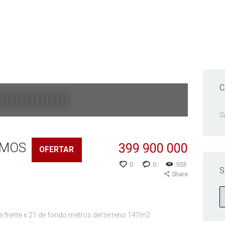
C
S
AMOS
399 900 000
OFERTAR
0
0
553
S
Share
frente x 21 de fondo metros del terreno 147m2