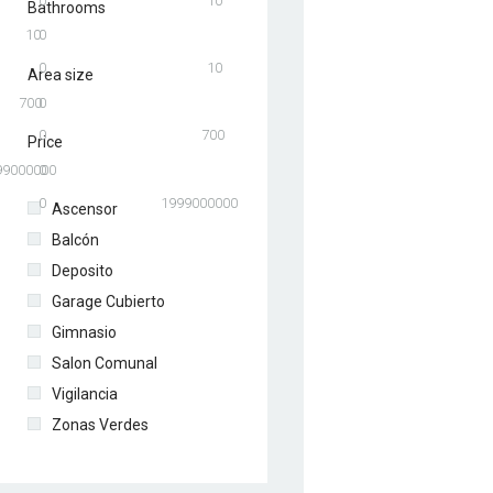
0
10
Bathrooms
10
0
0
10
Area size
700
0
0
700
Price
99000000
0
0
1999000000
Ascensor
Balcón
Deposito
Garage Cubierto
Gimnasio
Salon Comunal
Vigilancia
Zonas Verdes