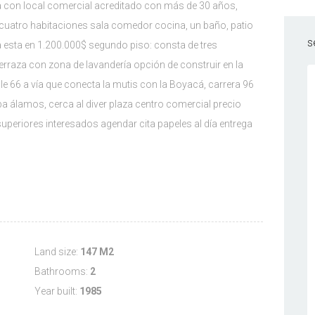
a con local comercial acreditado con más de 30 años,
 cuatro habitaciones sala comedor cocina, un baño, patio
s
a esta en 1.200.000$ segundo piso: consta de tres
rraza con zona de lavandería opción de construir en la
le 66 a vía que conecta la mutis con la Boyacá, carrera 96
pa álamos, cerca al diver plaza centro comercial precio
periores interesados agendar cita papeles al día entrega
Land size:
147 M2
Bathrooms:
2
Year built:
1985