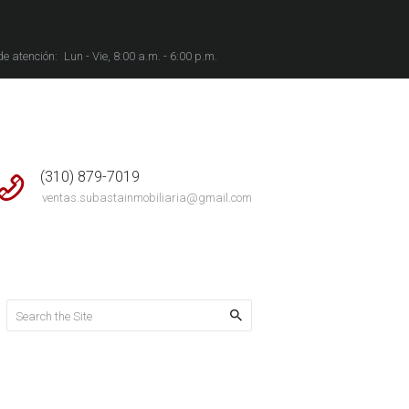
de atención:
Lun - Vie, 8:00 a.m. - 6:00 p.m.
(310) 879-7019
ventas.subastainmobiliaria@gmail.com
All Properties
SE VENDE CASA EN ALAMOS