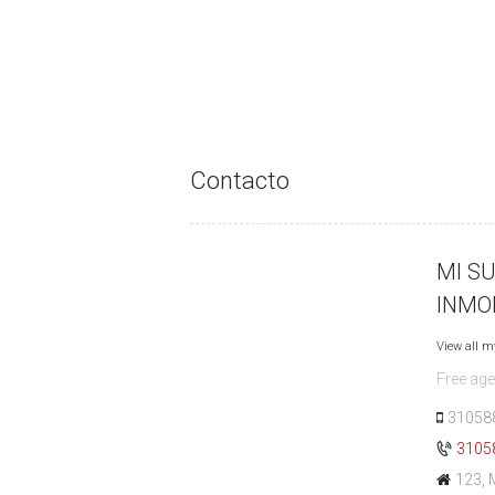
Contacto
MI S
INMOB
View all m
Free age
31058
3105
123, 