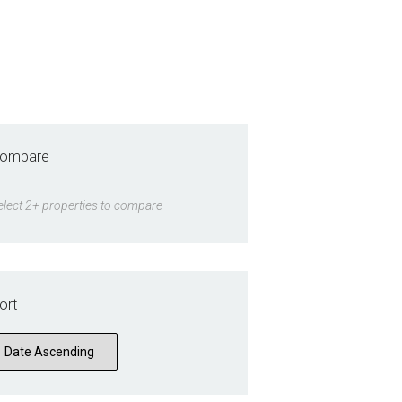
ompare
elect 2+ properties to compare
ort