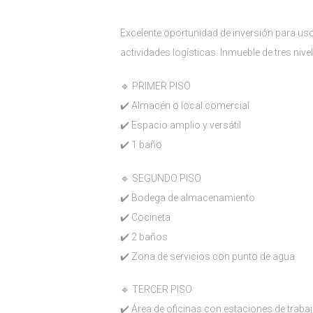
Excelente oportunidad de inversión para us
actividades logísticas. Inmueble de tres niv
🔹 PRIMER PISO
✔️ Almacén o local comercial
✔️ Espacio amplio y versátil
✔️ 1 baño
🔹 SEGUNDO PISO
✔️ Bodega de almacenamiento
✔️ Cocineta
✔️ 2 baños
✔️ Zona de servicios con punto de agua
🔹 TERCER PISO
✔️ Área de oficinas con estaciones de traba