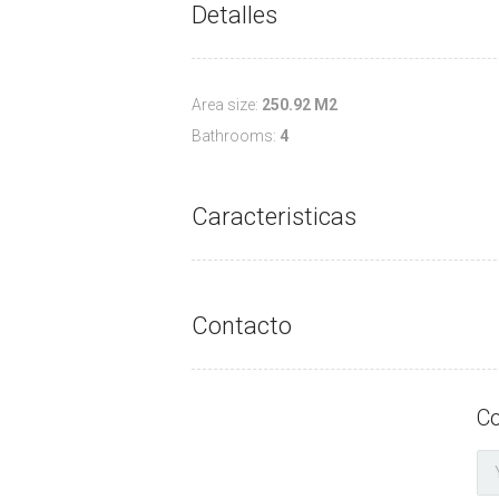
Detalles
Area size:
250.92 M2
Bathrooms:
4
Caracteristicas
Contacto
Co