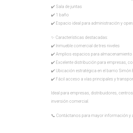
✔️ Sala de juntas
✔️ 1 baño
✔️ Espacio ideal para administración y ope
✨ Características destacadas:
✔️ Inmueble comercial de tres niveles
✔️ Amplios espacios para almacenamiento 
✔️ Excelente distribución para empresas, c
✔️ Ubicación estratégica en el barrio Simón 
✔️ Fácil acceso a vías principales y transpo
Ideal para empresas, distribuidores, centro
inversión comercial.
📞 Contáctanos para mayor información y a