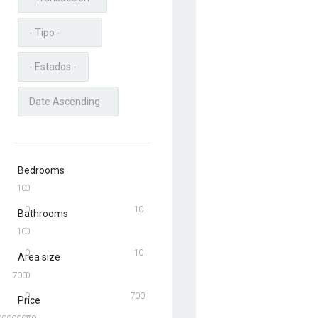
Bedrooms
10
0
0
10
Bathrooms
10
0
0
10
Area size
700
0
0
700
Price