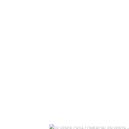
VENTA – SIMÓN BO
Simón Bolívar, Loc
Barrios Unidos, Bo
Área del lote: 83.
5.05 m de frente x
🏘️ Estrato: 2