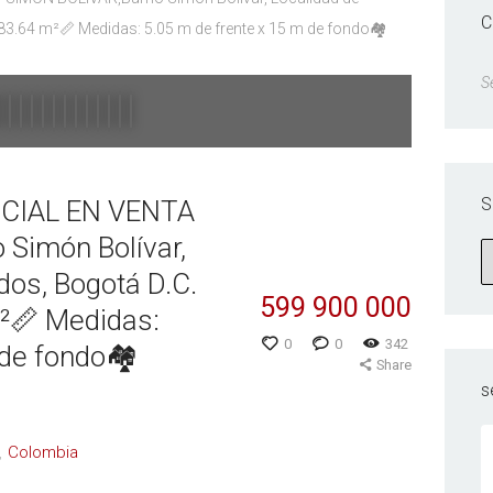
C
S
S
CIAL EN VENTA
 Simón Bolívar,
dos, Bogotá D.C.
599 900 000
m²📏 Medidas:
0
0
342
de fondo🏘️
Share
s
Colombia