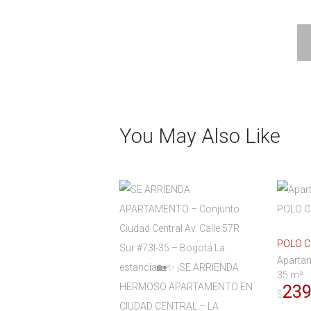
You May Also Like
POLO C
Aparta
35 m²
239
$