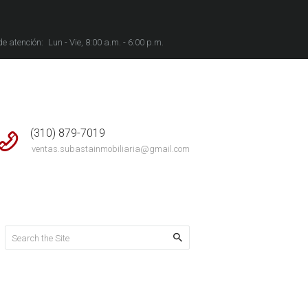
de atención:
Lun - Vie, 8:00 a.m. - 6:00 p.m.
(310) 879-7019
ventas.subastainmobiliaria@gmail.com