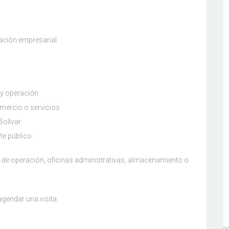
ración empresarial
y operación
omercio o servicios
Bolívar
rte público
s de operación, oficinas administrativas, almacenamiento o
gendar una visita.