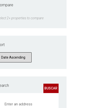
ompare
elect 2+ properties to compare
ort
earch
BUSCAR
Enter an address