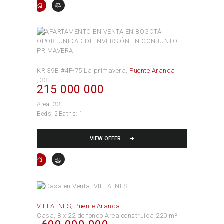
KR 39B #4F-75 La primavera
Puente Aranda
33
215 000 000
Area:
33
Beds:
2
Baths:
1
VIEW OFFER
VILLA INES
Puente Aranda
Casa
8 x 22 de fondo Área construida 220 m²