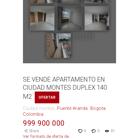
SE VENDE APARTAMENTO EN
CIUDAD MONTES DUPLEX 140
M2
OFERTAR
Ciudad montes
Puente Aranda
Bogota
Colombia
999 900 000
Share
0
0
81
Ver formato de oferta de