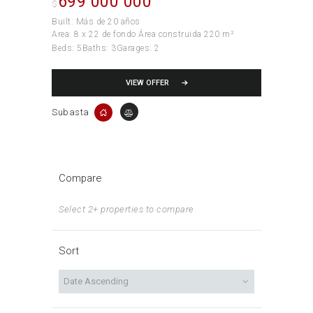
699 000 000
$
Built:
Más de 20 años
Area:
8 x 22 de fondo Área construida 220 m²
Beds:
5
Baths:
3
Garages:
2
VIEW OFFER
Subasta
Compare
Select 2+ properties to compare
Sort