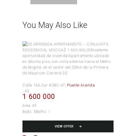
You May Also Like
Calle 16A Sur #28C-47
Puente Aranda
45
1 600 000
Area:
45
Beds:
3
Baths:
1
VIEW OFFER