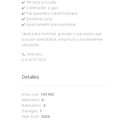
✔️ Terraza privada
✔️ Calentador a gas
✔️ Parqueadero cubierto propio
✔️ Excelente vista
✔️ Apartamento para estrenar
Ideal para familias grandes o personas que
buscan comodidad, amplitud y una excelente
ubicación.
📞 Informes:
310 879 7019
Detalles
Area size:
140 M2
Bedrooms:
4
Bathrooms:
4
Garages:
1
Year built:
2026