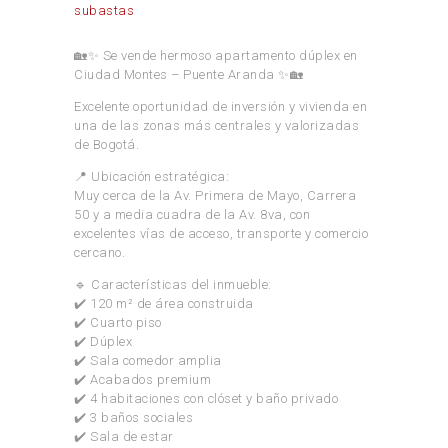
subastas
🏡✨ Se vende hermoso apartamento dúplex en
Ciudad Montes – Puente Aranda ✨🏡
Excelente oportunidad de inversión y vivienda en
una de las zonas más centrales y valorizadas
de Bogotá.
📍 Ubicación estratégica:
Muy cerca de la Av. Primera de Mayo, Carrera
50 y a media cuadra de la Av. 8va, con
excelentes vías de acceso, transporte y comercio
cercano.
🔹 Características del inmueble:
✔️ 120 m² de área construida
✔️ Cuarto piso
✔️ Dúplex
✔️ Sala comedor amplia
✔️ Acabados premium
✔️ 4 habitaciones con clóset y baño privado
✔️ 3 baños sociales
✔️ Sala de estar