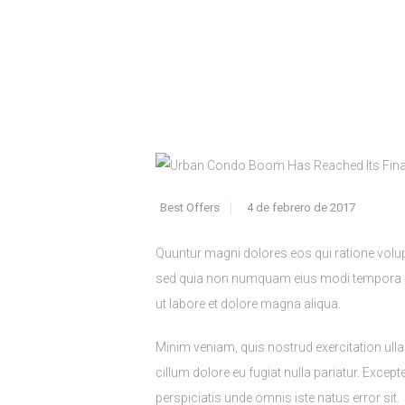
Home
All Posts
...
Urban Condo Boom Has R
Best Offers
4 de febrero de 2017
Quuntur magni dolores eos qui ratione volup
sed quia non numquam eius modi tempora inc
ut labore et dolore magna aliqua.
Minim veniam, quis nostrud exercitation ulla
cillum dolore eu fugiat nulla pariatur. Excep
perspiciatis unde omnis iste natus error sit.