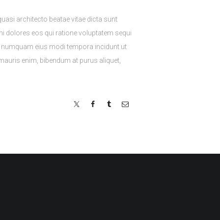
asi architecto beatae vitae dicta sunt
i dolores eos qui ratione voluptatem sequi
non numquam eius modi tempora incidunt ut
auris enim, bibendum at purus aliquet,