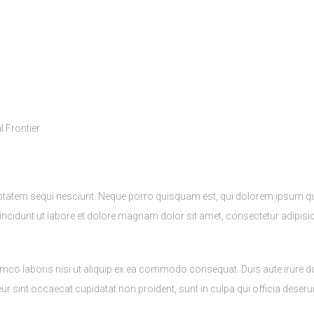
eached Its Final Frontier
tatem sequi nesciunt. Neque porro quisquam est, qui dolorem ipsum quiao
idunt ut labore et dolore magnam dolor sit amet, consectetur adipisici
mco laboris nisi ut aliquip ex ea commodo consequat. Duis aute irure dolo
teur sint occaecat cupidatat non proident, sunt in culpa qui officia deseru