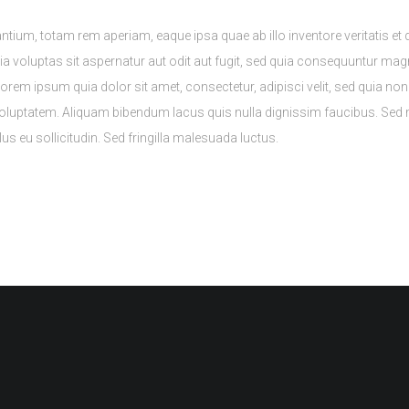
m, totam rem aperiam, eaque ipsa quae ab illo inventore veritatis et qu
voluptas sit aspernatur aut odit aut fugit, sed quia consequuntur magn
orem ipsum quia dolor sit amet, consectetur, adipisci velit, sed quia 
luptatem. Aliquam bibendum lacus quis nulla dignissim faucibus. Sed m
us eu sollicitudin. Sed fringilla malesuada luctus.