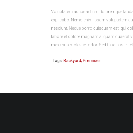
Voluptatem accusantium doloremque laudantiu
explicabo. Nemo enim ipsam voluptatem quia 
nesciunt. Neque porro quisquam est, qui dol
labore et dolore magnam aliquam quaerat vo
maximus molestie tortor. Sed faucibus et tell
Tags:
Backyard
,
Premises