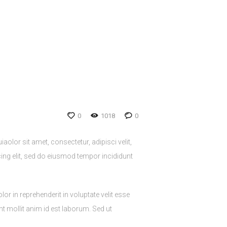
0
1018
0
lor sit amet, consectetur, adipisci velit,
ng elit, sed do eiusmod tempor incididunt
r in reprehenderit in voluptate velit esse
nt mollit anim id est laborum. Sed ut