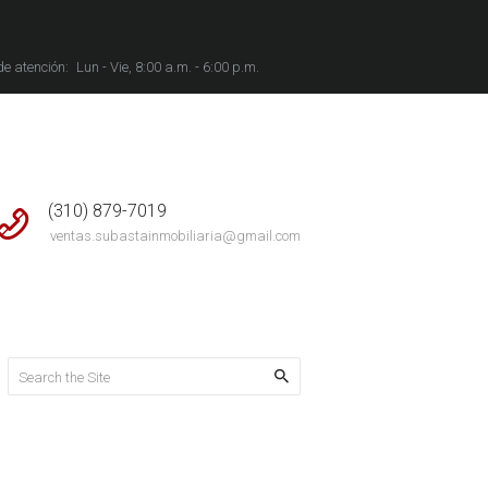
de atención:
Lun - Vie, 8:00 a.m. - 6:00 p.m.
(310) 879-7019
ventas.subastainmobiliaria@gmail.com
ntier