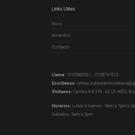
Links Utiles
Inicio
Arriendos
Contacto
Llama:
3105882061 - 3108797019
Escribenos:
ventas.subastainmobiliaria@
Visitanos:
Carrera 9 # 37A - 62 Of. 4003. B
Horarios:
Lunes a Viernes - 8am a 1pm y 
Sabados: 9am a 2pm