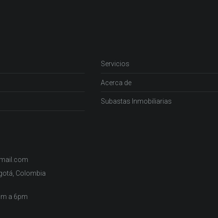
Servicios
Acerca de
Subastas Inmobiliarias
gmail.com
ogotá, Colombia
2pm a 6pm