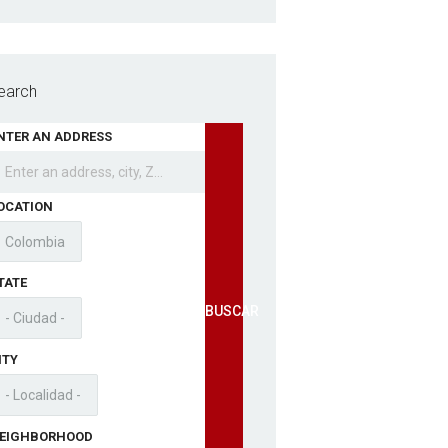
earch
NTER AN ADDRESS
OCATION
TATE
BUSCAR
ITY
EIGHBORHOOD