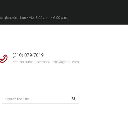
de atención:
Lun - Vie, 8:00 a.m. - 6:00 p.m.
(310) 879-7019
ventas.subastainmobiliaria@gmail.com