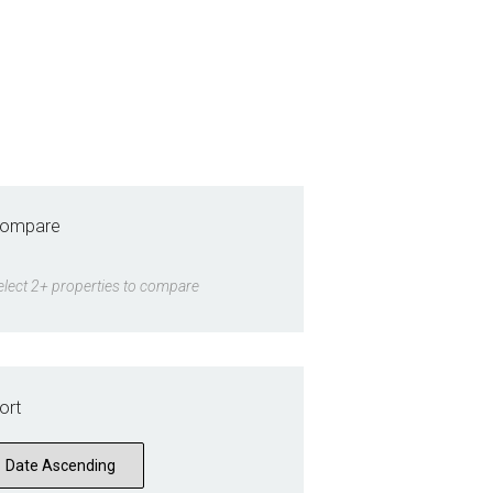
ompare
elect 2+ properties to compare
ort