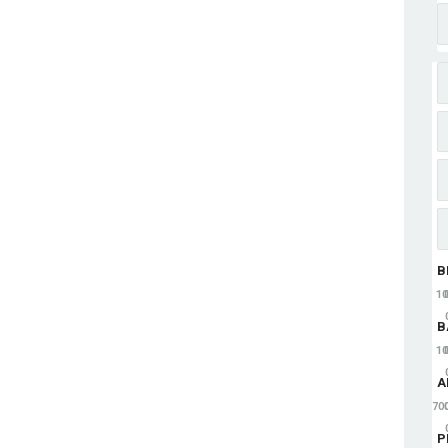
B
1
B
1
A
70
P